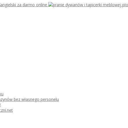
ku
azynów bez własnego personelu
!
zni.net