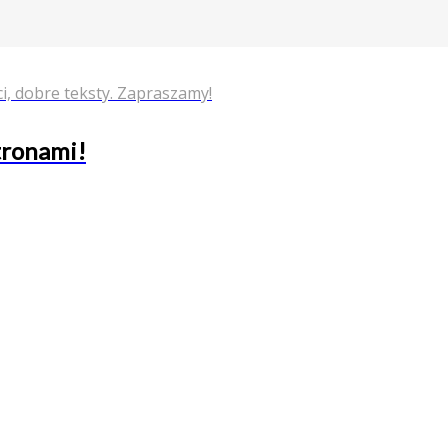
i, dobre teksty. Zapraszamy!
stronami!