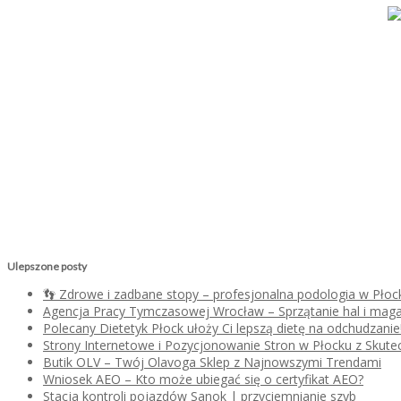
Ulepszone posty
👣 Zdrowe i zadbane stopy – profesjonalna podologia w Płoc
Agencja Pracy Tymczasowej Wrocław – Sprzątanie hal i mag
Polecany Dietetyk Płock ułoży Ci lepszą dietę na odchudzanie
Strony Internetowe i Pozycjonowanie Stron w Płocku z Skutec
Butik OLV – Twój Olavoga Sklep z Najnowszymi Trendami
Wniosek AEO – Kto może ubiegać się o certyfikat AEO?
Stacja kontroli pojazdów Sanok | przyciemnianie szyb