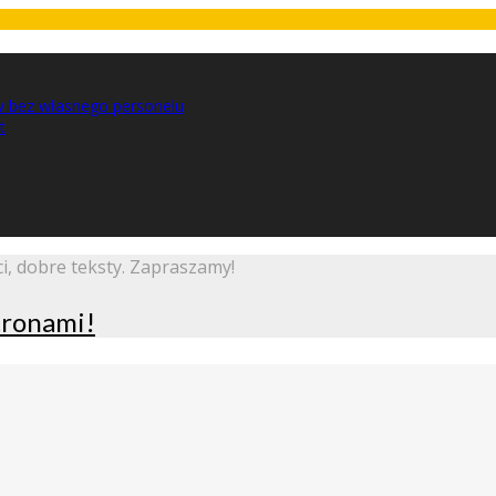
w bez własnego personelu
t
i, dobre teksty. Zapraszamy!
stronami!