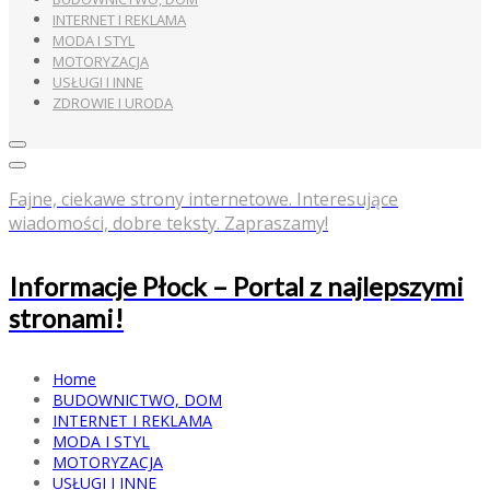
INTERNET I REKLAMA
MODA I STYL
MOTORYZACJA
USŁUGI I INNE
ZDROWIE I URODA
Fajne, ciekawe strony internetowe. Interesujące
wiadomości, dobre teksty. Zapraszamy!
Informacje Płock – Portal z najlepszymi
stronami!
Home
BUDOWNICTWO, DOM
INTERNET I REKLAMA
MODA I STYL
MOTORYZACJA
USŁUGI I INNE