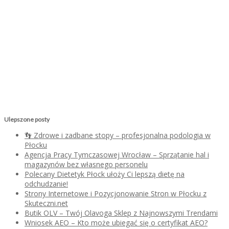
Ulepszone posty
👣 Zdrowe i zadbane stopy – profesjonalna podologia w
Płocku
Agencja Pracy Tymczasowej Wrocław – Sprzątanie hal i
magazynów bez własnego personelu
Polecany Dietetyk Płock ułoży Ci lepszą dietę na
odchudzanie!
Strony Internetowe i Pozycjonowanie Stron w Płocku z
Skuteczni.net
Butik OLV – Twój Olavoga Sklep z Najnowszymi Trendami
Wniosek AEO – Kto może ubiegać się o certyfikat AEO?