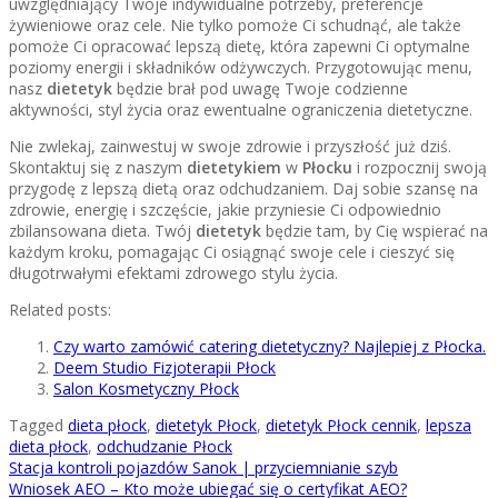
uwzględniający Twoje indywidualne potrzeby, preferencje
żywieniowe oraz cele. Nie tylko pomoże Ci schudnąć, ale także
pomoże Ci opracować lepszą dietę, która zapewni Ci optymalne
poziomy energii i składników odżywczych. Przygotowując menu,
nasz
dietetyk
będzie brał pod uwagę Twoje codzienne
aktywności, styl życia oraz ewentualne ograniczenia dietetyczne.
Nie zwlekaj, zainwestuj w swoje zdrowie i przyszłość już dziś.
Skontaktuj się z naszym
dietetykiem
w
Płocku
i rozpocznij swoją
przygodę z lepszą dietą oraz odchudzaniem. Daj sobie szansę na
zdrowie, energię i szczęście, jakie przyniesie Ci odpowiednio
zbilansowana dieta. Twój
dietetyk
będzie tam, by Cię wspierać na
każdym kroku, pomagając Ci osiągnąć swoje cele i cieszyć się
długotrwałymi efektami zdrowego stylu życia.
Related posts:
Czy warto zamówić catering dietetyczny? Najlepiej z Płocka.
Deem Studio Fizjoterapii Płock
Salon Kosmetyczny Płock
Tagged
dieta płock
,
dietetyk Płock
,
dietetyk Płock cennik
,
lepsza
dieta płock
,
odchudzanie Płock
Nawigacja
Stacja kontroli pojazdów Sanok | przyciemnianie szyb
Wniosek AEO – Kto może ubiegać się o certyfikat AEO?
wpisu