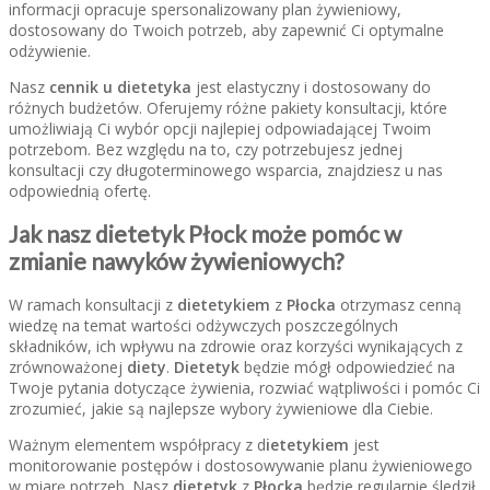
informacji opracuje spersonalizowany plan żywieniowy,
dostosowany do Twoich potrzeb, aby zapewnić Ci optymalne
odżywienie.
Nasz
cennik u dietetyka
jest elastyczny i dostosowany do
różnych budżetów. Oferujemy różne pakiety konsultacji, które
umożliwiają Ci wybór opcji najlepiej odpowiadającej Twoim
potrzebom. Bez względu na to, czy potrzebujesz jednej
konsultacji czy długoterminowego wsparcia, znajdziesz u nas
odpowiednią ofertę.
Jak nasz dietetyk Płock może pomóc w
zmianie nawyków żywieniowych?
W ramach konsultacji z
dietetykiem
z
Płocka
otrzymasz cenną
wiedzę na temat wartości odżywczych poszczególnych
składników, ich wpływu na zdrowie oraz korzyści wynikających z
zrównoważonej
diety
.
Dietetyk
będzie mógł odpowiedzieć na
Twoje pytania dotyczące żywienia, rozwiać wątpliwości i pomóc Ci
zrozumieć, jakie są najlepsze wybory żywieniowe dla Ciebie.
Ważnym elementem współpracy z d
ietetykiem
jest
monitorowanie postępów i dostosowywanie planu żywieniowego
w miarę potrzeb. Nasz
dietetyk
z
Płocka
będzie regularnie śledził