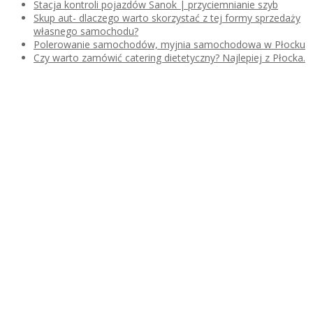
Stacja kontroli pojazdów Sanok | przyciemnianie szyb
Skup aut- dlaczego warto skorzystać z tej formy sprzedaży
własnego samochodu?
Polerowanie samochodów, myjnia samochodowa w Płocku
Czy warto zamówić catering dietetyczny? Najlepiej z Płocka.