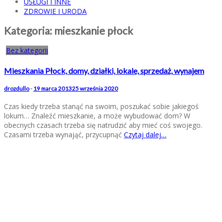
USŁUGI I INNE
ZDROWIE I URODA
Kategoria:
mieszkanie płock
Bez kategorii
Mieszkania Płock, domy, działki, lokale, sprzedaż, wynajem
drozdullo
-
19 marca 2013
25 września 2020
Czas kiedy trzeba stanąć na swoim, poszukać sobie jakiegoś
lokum… Znaleźć mieszkanie, a może wybudować dom? W
obecnych czasach trzeba się natrudzić aby mieć coś swojego.
Czasami trzeba wynająć, przycupnąć
Czytaj dalej…