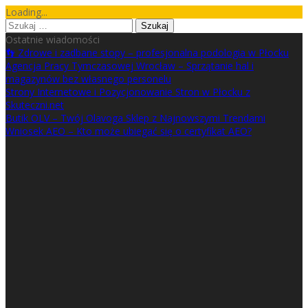
Skip
Loading...
to
Szukaj:
content
Ostatnie wiadomości
👣 Zdrowe i zadbane stopy – profesjonalna podologia w Płocku
Agencja Pracy Tymczasowej Wrocław – Sprzątanie hal i
magazynów bez własnego personelu
Strony Internetowe i Pozycjonowanie Stron w Płocku z
Skuteczni.net
Butik OLV – Twój Olavoga Sklep z Najnowszymi Trendami
Wniosek AEO – Kto może ubiegać się o certyfikat AEO?