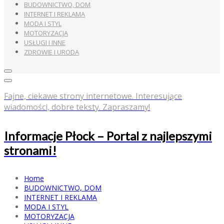
BUDOWNICTWO, DOM
INTERNET I REKLAMA
MODA I STYL
MOTORYZACJA
USŁUGI I INNE
ZDROWIE I URODA
Fajne, ciekawe strony internetowe. Interesujące
wiadomości, dobre teksty. Zapraszamy!
Informacje Płock – Portal z najlepszymi
stronami!
Home
BUDOWNICTWO, DOM
INTERNET I REKLAMA
MODA I STYL
MOTORYZACJA