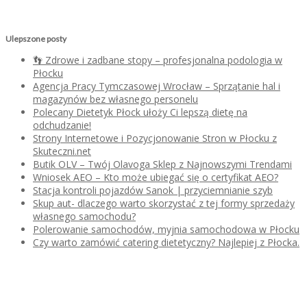
Ulepszone posty
👣 Zdrowe i zadbane stopy – profesjonalna podologia w
Płocku
Agencja Pracy Tymczasowej Wrocław – Sprzątanie hal i
magazynów bez własnego personelu
Polecany Dietetyk Płock ułoży Ci lepszą dietę na
odchudzanie!
Strony Internetowe i Pozycjonowanie Stron w Płocku z
Skuteczni.net
Butik OLV – Twój Olavoga Sklep z Najnowszymi Trendami
Wniosek AEO – Kto może ubiegać się o certyfikat AEO?
Stacja kontroli pojazdów Sanok | przyciemnianie szyb
Skup aut- dlaczego warto skorzystać z tej formy sprzedaży
własnego samochodu?
Polerowanie samochodów, myjnia samochodowa w Płocku
Czy warto zamówić catering dietetyczny? Najlepiej z Płocka.