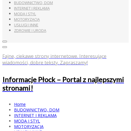
BUDOWNICTWO, DOM
INTERNET I REKLAMA
MODA I STYL
MOTORYZACJA
USŁUGI I INNE
ZDROWIE I URODA
Fajne, ciekawe strony internetowe. Interesujące
wiadomości, dobre teksty. Zapraszamy!
Informacje Płock – Portal z najlepszymi
stronami!
Home
BUDOWNICTWO, DOM
INTERNET I REKLAMA
MODA I STYL
MOTORYZACJA