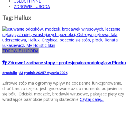
USŁUGI I INNE
ZDROWIE I URODA
Tag:
Hallux
ZDROWIE I URODA
👣 Zdrowe i zadbane stopy – profesjonalna podologia w Płocku
drozdullo
-
23 grudnia 2025
7 stycznia 2026
Zdrowie stóp ma ogromny wpływ na codzienne funkcjonowanie,
choć bardzo często jest ignorowane aż do momentu pojawienia
się bólu. Odciski, modzele, brodawki wirusowe, pękające pięty czy
wrastające paznokcie potrafią skutecznie
Czytaj dalej…