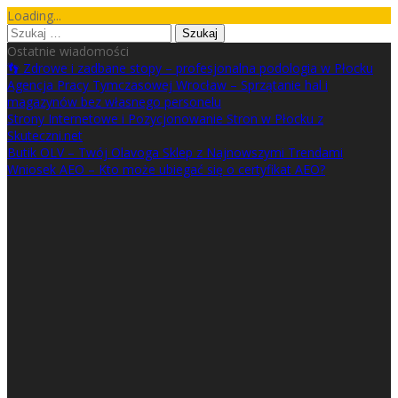
Skip
Loading...
to
Szukaj:
content
Ostatnie wiadomości
👣 Zdrowe i zadbane stopy – profesjonalna podologia w Płocku
Agencja Pracy Tymczasowej Wrocław – Sprzątanie hal i
magazynów bez własnego personelu
Strony Internetowe i Pozycjonowanie Stron w Płocku z
Skuteczni.net
Butik OLV – Twój Olavoga Sklep z Najnowszymi Trendami
Wniosek AEO – Kto może ubiegać się o certyfikat AEO?