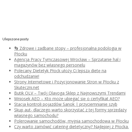
Ulepszone posty
👣 Zdrowe i zadbane stopy – profesjonalna podologia w
Płocku
Agencja Pracy Tymczasowej Wrocław – Sprzątanie hal i
magazynów bez własnego personelu
Polecany Dietetyk Płock ułoży Ci lepszą dietę na
odchudzanie!
Strony Internetowe i Pozycjonowanie Stron w Płocku z
Skuteczni.net
Butik OLV – Twój Olavoga Sklep z Najnowszymi Trendami
Wniosek AEO – Kto może ubiegać się o certyfikat AEO?
Stacja kontroli pojazdów Sanok | przyciemnianie szyb
Skup aut- dlaczego warto skorzystać z tej formy sprzedaży
własnego samochodu?
Polerowanie samochodów, myjnia samochodowa w Płocku
Czy warto zamówić catering dietetyczny? Najlepiej z Płocka.