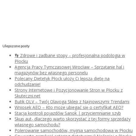
Ulepszone posty
👣 Zdrowe i zadbane stopy – profesjonalna podologia w
Płocku
Agencja Pracy Tymczasowej Wrocław – Sprzątanie hal i
magazynów bez własnego personelu
Polecany Dietetyk Płock ułoży Ci lepszą dietę na
odchudzanie!
Strony Internetowe i Pozycjonowanie Stron w Płocku z
Skuteczni.net
Butik OLV – Twój Olavoga Sklep z Najnowszymi Trendami
Wniosek AEO – Kto może ubiegać się o certyfikat AEO?
Stacja kontroli pojazdów Sanok | przyciemnianie szyb
Skup aut- dlaczego warto skorzystać z tej formy sprzedaży
własnego samochodu?
Polerowanie samochodów, myjnia samochodowa w Płocku