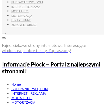
BUDOWNICTWO, DOM
INTERNET I REKLAMA
MODA I STYL
MOTORYZACJA
USŁUGI I INNE
ZDROWIE I URODA
Fajne, ciekawe strony internetowe. Interesujące
wiadomości, dobre teksty. Zapraszamy!
Informacje Płock – Portal z najlepszymi
stronami!
Home
BUDOWNICTWO, DOM
INTERNET I REKLAMA
MODA I STYL
MOTORYZACJA