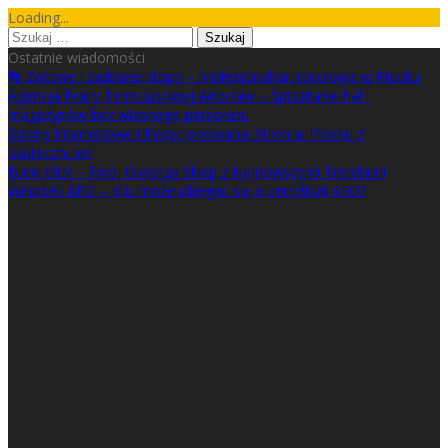
Skip
Loading...
to
Szukaj:
content
Ostatnie wiadomości
👣 Zdrowe i zadbane stopy – profesjonalna podologia w Płocku
Agencja Pracy Tymczasowej Wrocław – Sprzątanie hal i
magazynów bez własnego personelu
Strony Internetowe i Pozycjonowanie Stron w Płocku z
Skuteczni.net
Butik OLV – Twój Olavoga Sklep z Najnowszymi Trendami
Wniosek AEO – Kto może ubiegać się o certyfikat AEO?