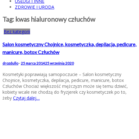
USŁUGI I INNE
ZDROWIE I URODA
Tag:
kwas hialuronowy człuchów
Bez kategorii
Salon kosmetyczny Chojnice, kosmetyczka, depilacja, pedicure,
manicure, botox Człuchów
drozdullo
-
25 marca 2014
25 września 2020
Kosmetyki poprawiają samopoczucie – Salon kosmetyczny
Chojnice, kosmetyczka, depilacja, pedicure, manicure, botox
Człuchów Chociaż większość mężczyzn może się temu dziwić,
kobiety wcale nie chodzą do fryzjerek czy kosmetyczek po to,
żeby
Czytaj dalej…