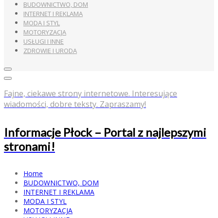
BUDOWNICTWO, DOM
INTERNET I REKLAMA
MODA I STYL
MOTORYZACJA
USŁUGI I INNE
ZDROWIE I URODA
Fajne, ciekawe strony internetowe. Interesujące
wiadomości, dobre teksty. Zapraszamy!
Informacje Płock – Portal z najlepszymi
stronami!
Home
BUDOWNICTWO, DOM
INTERNET I REKLAMA
MODA I STYL
MOTORYZACJA