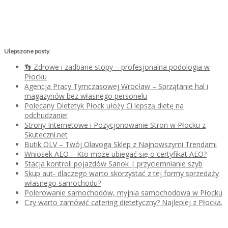
Ulepszone posty
👣 Zdrowe i zadbane stopy – profesjonalna podologia w
Płocku
Agencja Pracy Tymczasowej Wrocław – Sprzątanie hal i
magazynów bez własnego personelu
Polecany Dietetyk Płock ułoży Ci lepszą dietę na
odchudzanie!
Strony Internetowe i Pozycjonowanie Stron w Płocku z
Skuteczni.net
Butik OLV – Twój Olavoga Sklep z Najnowszymi Trendami
Wniosek AEO – Kto może ubiegać się o certyfikat AEO?
Stacja kontroli pojazdów Sanok | przyciemnianie szyb
Skup aut- dlaczego warto skorzystać z tej formy sprzedaży
własnego samochodu?
Polerowanie samochodów, myjnia samochodowa w Płocku
Czy warto zamówić catering dietetyczny? Najlepiej z Płocka.