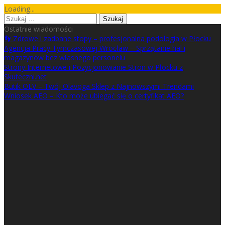
Skip
Loading...
to
Szukaj:
content
Ostatnie wiadomości
👣 Zdrowe i zadbane stopy – profesjonalna podologia w Płocku
Agencja Pracy Tymczasowej Wrocław – Sprzątanie hal i
magazynów bez własnego personelu
Strony Internetowe i Pozycjonowanie Stron w Płocku z
Skuteczni.net
Butik OLV – Twój Olavoga Sklep z Najnowszymi Trendami
Wniosek AEO – Kto może ubiegać się o certyfikat AEO?