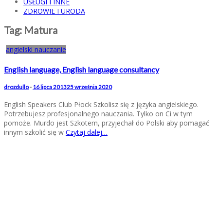
USŁUGI I INNE
ZDROWIE I URODA
Tag:
Matura
angielski nauczanie
English language, English language consultancy
drozdullo
-
16 lipca 2013
25 września 2020
English Speakers Club Płock Szkolisz się z języka angielskiego.
Potrzebujesz profesjonalnego nauczania. Tylko on Ci w tym
pomoże. Murdo jest Szkotem, przyjechał do Polski aby pomagać
innym szkolić się w
Czytaj dalej…