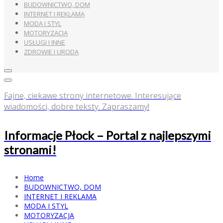
BUDOWNICTWO, DOM
INTERNET I REKLAMA
MODA I STYL
MOTORYZACJA
USŁUGI I INNE
ZDROWIE I URODA
Fajne, ciekawe strony internetowe. Interesujące
wiadomości, dobre teksty. Zapraszamy!
Informacje Płock – Portal z najlepszymi
stronami!
Home
BUDOWNICTWO, DOM
INTERNET I REKLAMA
MODA I STYL
MOTORYZACJA