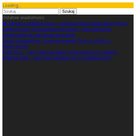
Skip
Loading...
to
Szukaj:
content
Ostatnie wiadomości
👣 Zdrowe i zadbane stopy – profesjonalna podologia w Płocku
Agencja Pracy Tymczasowej Wrocław – Sprzątanie hal i
magazynów bez własnego personelu
Strony Internetowe i Pozycjonowanie Stron w Płocku z
Skuteczni.net
Butik OLV – Twój Olavoga Sklep z Najnowszymi Trendami
Wniosek AEO – Kto może ubiegać się o certyfikat AEO?