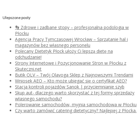
Ulepszone posty
👣 Zdrowe i zadbane stopy – profesjonalna podologia w
Płocku
Agencja Pracy Tymczasowej Wrocław – Sprzątanie hal i
magazynów bez własnego personelu
Polecany Dietetyk Płock ułoży Ci lepszą dietę na
odchudzanie!
Strony Internetowe i Pozycjonowanie Stron w Płocku z
Skuteczni.net
Butik OLV – Twój Olavoga Sklep z Najnowszymi Trendami
Wniosek AEO – Kto może ubiegać się o certyfikat AEO?
Stacja kontroli pojazdów Sanok | przyciemnianie szyb
Skup aut- dlaczego warto skorzystać z tej formy sprzedaży
własnego samochodu?
Polerowanie samochodów, myjnia samochodowa w Płocku
Czy warto zamówić catering dietetyczny? Najlepiej z Płocka.