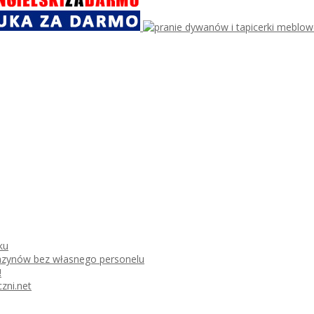
ku
azynów bez własnego personelu
!
zni.net