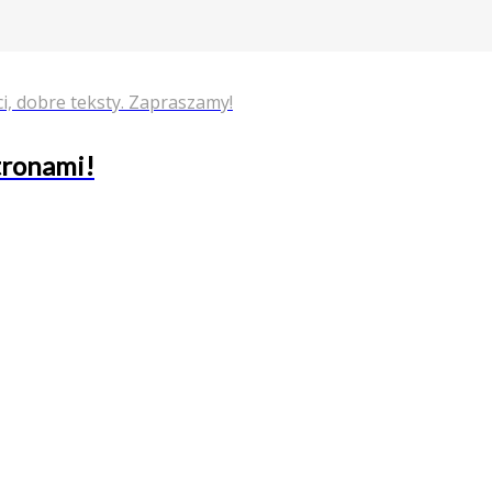
i, dobre teksty. Zapraszamy!
stronami!