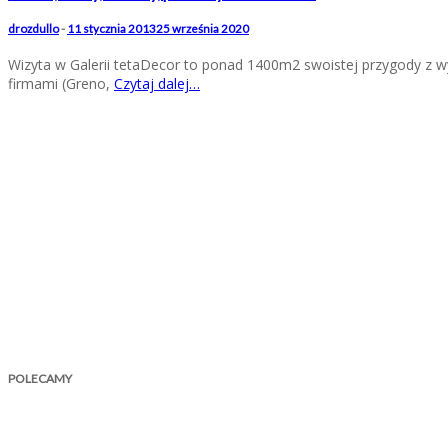
drozdullo
-
11 stycznia 2013
25 września 2020
Wizyta w Galerii tetaDecor to ponad 1400m2 swoistej przygody z wys
firmami (Greno,
Czytaj dalej…
POLECAMY