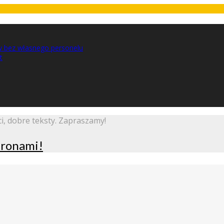
w bez własnego personelu
t
i, dobre teksty. Zapraszamy!
stronami!