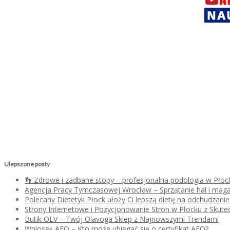
Ulepszone posty
👣 Zdrowe i zadbane stopy – profesjonalna podologia w Płoc
Agencja Pracy Tymczasowej Wrocław – Sprzątanie hal i mag
Polecany Dietetyk Płock ułoży Ci lepszą dietę na odchudzanie
Strony Internetowe i Pozycjonowanie Stron w Płocku z Skutec
Butik OLV – Twój Olavoga Sklep z Najnowszymi Trendami
Wniosek AEO – Kto może ubiegać się o certyfikat AEO?