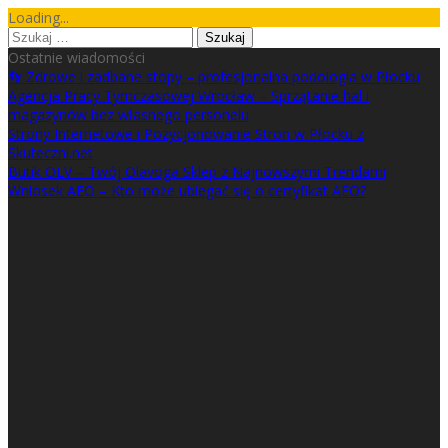
Skip
Loading...
to
Szukaj:
content
Ostatnie wiadomości
👣 Zdrowe i zadbane stopy – profesjonalna podologia w Płocku
Agencja Pracy Tymczasowej Wrocław – Sprzątanie hal i
magazynów bez własnego personelu
Strony Internetowe i Pozycjonowanie Stron w Płocku z
Skuteczni.net
Butik OLV – Twój Olavoga Sklep z Najnowszymi Trendami
Wniosek AEO – Kto może ubiegać się o certyfikat AEO?