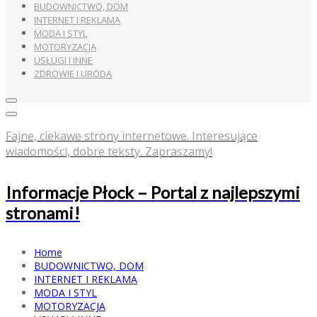
BUDOWNICTWO, DOM
INTERNET I REKLAMA
MODA I STYL
MOTORYZACJA
USŁUGI I INNE
ZDROWIE I URODA
Fajne, ciekawe strony internetowe. Interesujące
wiadomości, dobre teksty. Zapraszamy!
Informacje Płock – Portal z najlepszymi
stronami!
Home
BUDOWNICTWO, DOM
INTERNET I REKLAMA
MODA I STYL
MOTORYZACJA