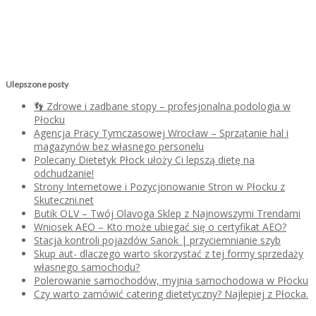
Ulepszone posty
👣 Zdrowe i zadbane stopy – profesjonalna podologia w
Płocku
Agencja Pracy Tymczasowej Wrocław – Sprzątanie hal i
magazynów bez własnego personelu
Polecany Dietetyk Płock ułoży Ci lepszą dietę na
odchudzanie!
Strony Internetowe i Pozycjonowanie Stron w Płocku z
Skuteczni.net
Butik OLV – Twój Olavoga Sklep z Najnowszymi Trendami
Wniosek AEO – Kto może ubiegać się o certyfikat AEO?
Stacja kontroli pojazdów Sanok | przyciemnianie szyb
Skup aut- dlaczego warto skorzystać z tej formy sprzedaży
własnego samochodu?
Polerowanie samochodów, myjnia samochodowa w Płocku
Czy warto zamówić catering dietetyczny? Najlepiej z Płocka.