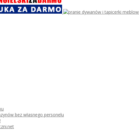
ku
azynów bez własnego personelu
!
zni.net