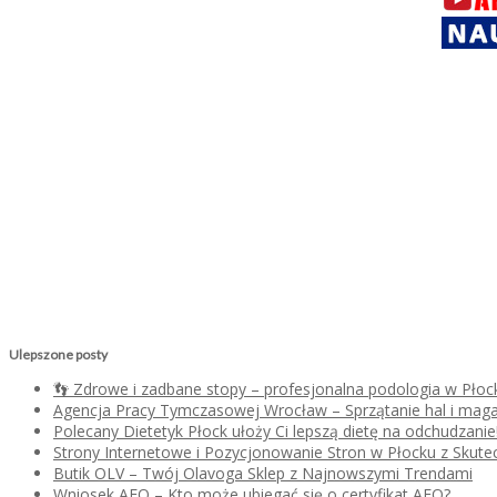
Ulepszone posty
👣 Zdrowe i zadbane stopy – profesjonalna podologia w Płoc
Agencja Pracy Tymczasowej Wrocław – Sprzątanie hal i mag
Polecany Dietetyk Płock ułoży Ci lepszą dietę na odchudzanie
Strony Internetowe i Pozycjonowanie Stron w Płocku z Skutec
Butik OLV – Twój Olavoga Sklep z Najnowszymi Trendami
Wniosek AEO – Kto może ubiegać się o certyfikat AEO?