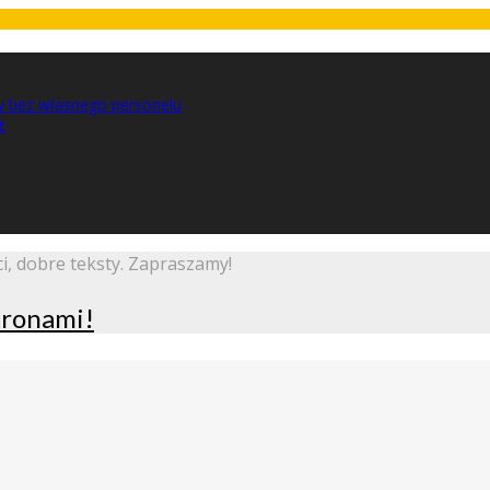
w bez własnego personelu
t
i, dobre teksty. Zapraszamy!
stronami!