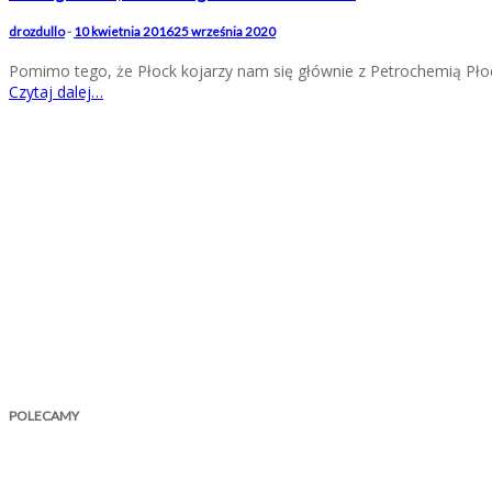
drozdullo
-
10 kwietnia 2016
25 września 2020
Pomimo tego, że Płock kojarzy nam się głównie z Petrochemią Płock
Czytaj dalej…
POLECAMY