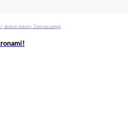
i, dobre teksty. Zapraszamy!
stronami!