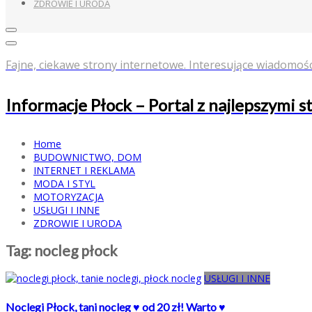
ZDROWIE I URODA
Fajne, ciekawe strony internetowe. Interesujące wiadomośc
Informacje Płock – Portal z najlepszymi 
Home
BUDOWNICTWO, DOM
INTERNET I REKLAMA
MODA I STYL
MOTORYZACJA
USŁUGI I INNE
ZDROWIE I URODA
Tag:
nocleg płock
USŁUGI I INNE
Noclegi Płock, tani nocleg ♥ od 20 zł! Warto ♥