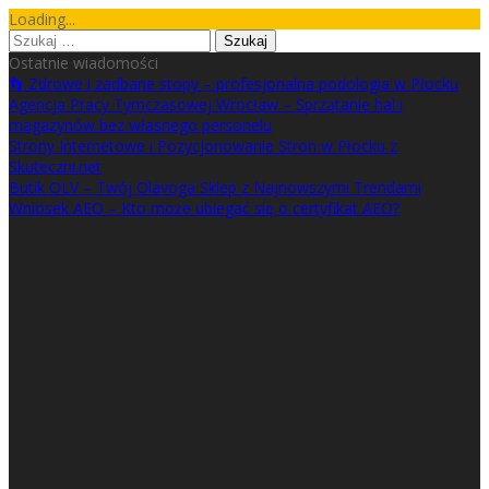
Skip
Loading...
to
Szukaj:
content
Ostatnie wiadomości
👣 Zdrowe i zadbane stopy – profesjonalna podologia w Płocku
Agencja Pracy Tymczasowej Wrocław – Sprzątanie hal i
magazynów bez własnego personelu
Strony Internetowe i Pozycjonowanie Stron w Płocku z
Skuteczni.net
Butik OLV – Twój Olavoga Sklep z Najnowszymi Trendami
Wniosek AEO – Kto może ubiegać się o certyfikat AEO?