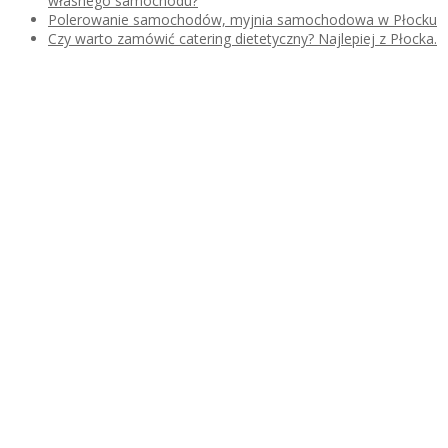
własnego samochodu?
Polerowanie samochodów, myjnia samochodowa w Płocku
Czy warto zamówić catering dietetyczny? Najlepiej z Płocka.