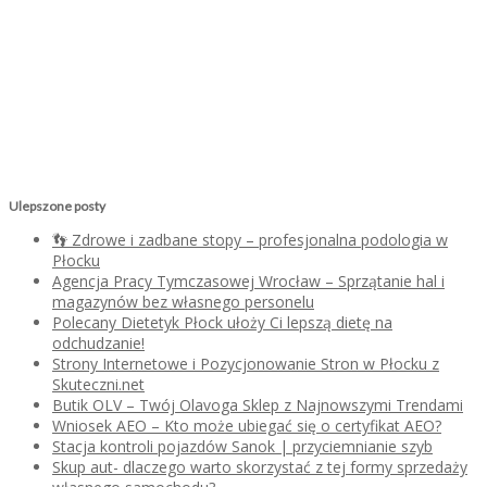
Ulepszone posty
👣 Zdrowe i zadbane stopy – profesjonalna podologia w
Płocku
Agencja Pracy Tymczasowej Wrocław – Sprzątanie hal i
magazynów bez własnego personelu
Polecany Dietetyk Płock ułoży Ci lepszą dietę na
odchudzanie!
Strony Internetowe i Pozycjonowanie Stron w Płocku z
Skuteczni.net
Butik OLV – Twój Olavoga Sklep z Najnowszymi Trendami
Wniosek AEO – Kto może ubiegać się o certyfikat AEO?
Stacja kontroli pojazdów Sanok | przyciemnianie szyb
Skup aut- dlaczego warto skorzystać z tej formy sprzedaży