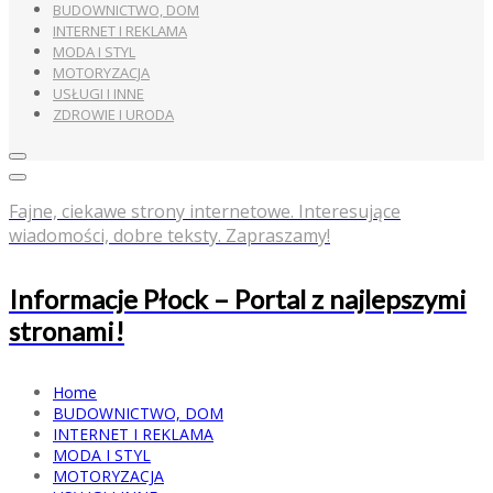
BUDOWNICTWO, DOM
INTERNET I REKLAMA
MODA I STYL
MOTORYZACJA
USŁUGI I INNE
ZDROWIE I URODA
Fajne, ciekawe strony internetowe. Interesujące
wiadomości, dobre teksty. Zapraszamy!
Informacje Płock – Portal z najlepszymi
stronami!
Home
BUDOWNICTWO, DOM
INTERNET I REKLAMA
MODA I STYL
MOTORYZACJA