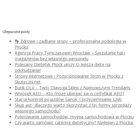
Ulepszone posty
👣 Zdrowe i zadbane stopy – profesjonalna podologia w
Płocku
Agencja Pracy Tymczasowej Wrocław – Sprzątanie hal i
magazynów bez własnego personelu
Polecany Dietetyk Płock ułoży Ci lepszą dietę na
odchudzanie!
Strony Internetowe i Pozycjonowanie Stron w Płocku z
Skuteczni.net
Butik OLV – Twój Olavoga Sklep z Najnowszymi Trendami
Wniosek AEO – Kto może ubiegać się o certyfikat AEO?
Stacja kontroli pojazdów Sanok | przyciemnianie szyb
Skup aut- dlaczego warto skorzystać z tej formy sprzedaży
własnego samochodu?
Polerowanie samochodów, myjnia samochodowa w Płocku
Czy warto zamówić catering dietetyczny? Najlepiej z Płocka.