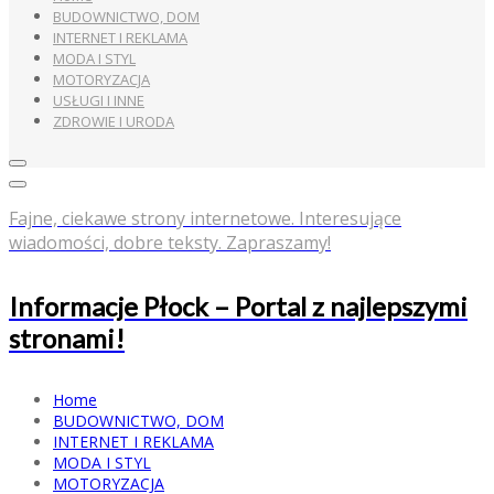
BUDOWNICTWO, DOM
INTERNET I REKLAMA
MODA I STYL
MOTORYZACJA
USŁUGI I INNE
ZDROWIE I URODA
Fajne, ciekawe strony internetowe. Interesujące
wiadomości, dobre teksty. Zapraszamy!
Informacje Płock – Portal z najlepszymi
stronami!
Home
BUDOWNICTWO, DOM
INTERNET I REKLAMA
MODA I STYL
MOTORYZACJA