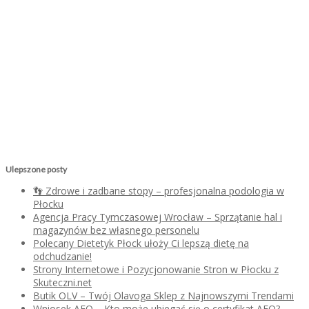
Ulepszone posty
👣 Zdrowe i zadbane stopy – profesjonalna podologia w
Płocku
Agencja Pracy Tymczasowej Wrocław – Sprzątanie hal i
magazynów bez własnego personelu
Polecany Dietetyk Płock ułoży Ci lepszą dietę na
odchudzanie!
Strony Internetowe i Pozycjonowanie Stron w Płocku z
Skuteczni.net
Butik OLV – Twój Olavoga Sklep z Najnowszymi Trendami
Wniosek AEO – Kto może ubiegać się o certyfikat AEO?