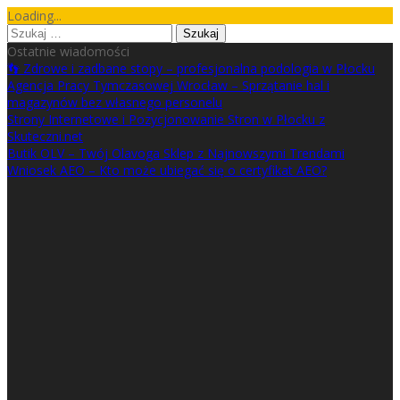
Skip
Loading...
to
Szukaj:
content
Ostatnie wiadomości
👣 Zdrowe i zadbane stopy – profesjonalna podologia w Płocku
Agencja Pracy Tymczasowej Wrocław – Sprzątanie hal i
magazynów bez własnego personelu
Strony Internetowe i Pozycjonowanie Stron w Płocku z
Skuteczni.net
Butik OLV – Twój Olavoga Sklep z Najnowszymi Trendami
Wniosek AEO – Kto może ubiegać się o certyfikat AEO?