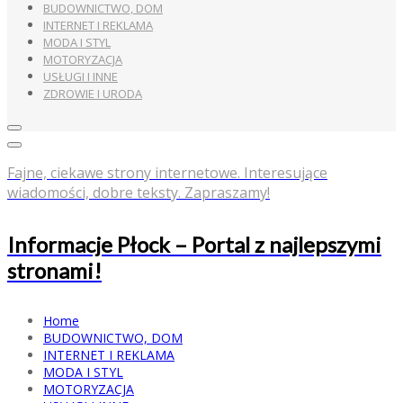
BUDOWNICTWO, DOM
INTERNET I REKLAMA
MODA I STYL
MOTORYZACJA
USŁUGI I INNE
ZDROWIE I URODA
Fajne, ciekawe strony internetowe. Interesujące
wiadomości, dobre teksty. Zapraszamy!
Informacje Płock – Portal z najlepszymi
stronami!
Home
BUDOWNICTWO, DOM
INTERNET I REKLAMA
MODA I STYL
MOTORYZACJA