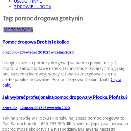
USŁUGI I INNE
ZDROWIE I URODA
Tag:
pomoc drogowa gostynin
MOTORYZACJA
Pomoc drogowa Drobin i okolice
drozdullo
-
23 kwietnia 2018
25 września 2020
Usługi z zakresu pomocy drogowej są bardzo przydatne, jeśli
chodzi o samochodowe usterki techniczne. Przydarzyć mogą się
one każdemu kierowcy, wtedy też warto zdecydować się na
profesjonalne holowanie. Pomoc drogowa Drobin działa
Czytaj
dalej…
Jak wybrać profesjonalną pomoc drogową w Płocku, Płońsku?
drozdullo
-
12 marca 2015
25 września 2020
Tak na prawdę w Płocku i Płońsku najlepsza pomoc drogowa to
Pan Samochodzik – 696-933-306 ☎ Nawet najlepiej zaplanowana
podróż może skończyć się niespodziewaną awarią naszego