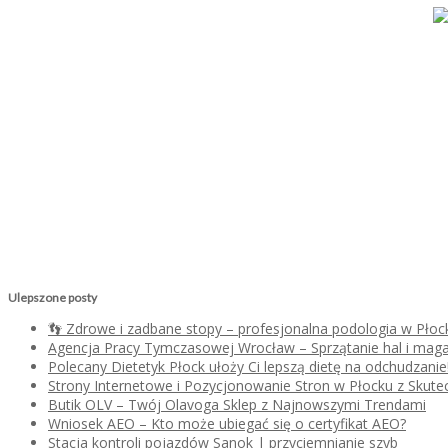
Ulepszone posty
👣 Zdrowe i zadbane stopy – profesjonalna podologia w Płoc
Agencja Pracy Tymczasowej Wrocław – Sprzątanie hal i mag
Polecany Dietetyk Płock ułoży Ci lepszą dietę na odchudzanie
Strony Internetowe i Pozycjonowanie Stron w Płocku z Skutec
Butik OLV – Twój Olavoga Sklep z Najnowszymi Trendami
Wniosek AEO – Kto może ubiegać się o certyfikat AEO?
Stacja kontroli pojazdów Sanok | przyciemnianie szyb