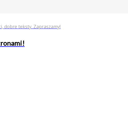
i, dobre teksty. Zapraszamy!
stronami!