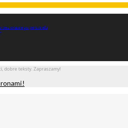
w bez własnego personelu
t
i, dobre teksty. Zapraszamy!
stronami!