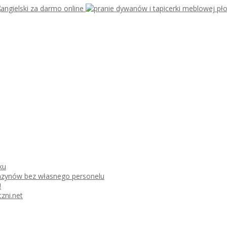
ku
azynów bez własnego personelu
!
zni.net