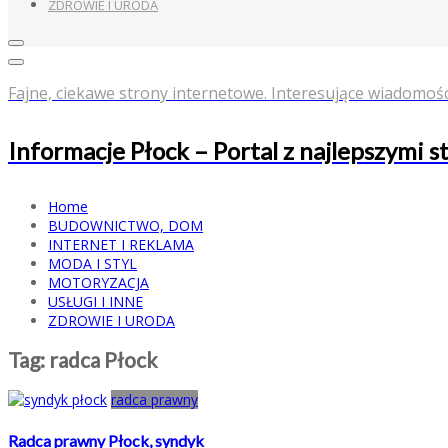
ZDROWIE I URODA
Fajne, ciekawe strony internetowe. Interesujące wiadomośc
Informacje Płock – Portal z najlepszymi 
Home
BUDOWNICTWO, DOM
INTERNET I REKLAMA
MODA I STYL
MOTORYZACJA
USŁUGI I INNE
ZDROWIE I URODA
Tag:
radca Płock
radca prawny
Radca prawny Płock, syndyk