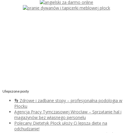
Ulepszone posty
👣 Zdrowe i zadbane stopy – profesjonalna podologia w
Płocku
Agencja Pracy Tymczasowej Wrocław – Sprzątanie hal i
magazynów bez własnego personelu
Polecany Dietetyk Płock ułoży Ci lepszą dietę na
odchudzanie!