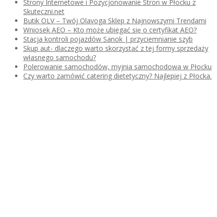
Strony Internetowe i Pozycjonowanie Stron w Płocku z
Skuteczni.net
Butik OLV – Twój Olavoga Sklep z Najnowszymi Trendami
Wniosek AEO – Kto może ubiegać się o certyfikat AEO?
Stacja kontroli pojazdów Sanok | przyciemnianie szyb
Skup aut- dlaczego warto skorzystać z tej formy sprzedaży
własnego samochodu?
Polerowanie samochodów, myjnia samochodowa w Płocku
Czy warto zamówić catering dietetyczny? Najlepiej z Płocka.