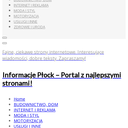
INTERNET I REKLAMA
MODA I STYL
MOTORYZACJA
USŁUGI I INNE
ZDROWIE I URODA
Fajne, ciekawe strony internetowe. Interesujące
wiadomości, dobre teksty. Zapraszamy!
Informacje Płock – Portal z najlepszymi
stronami!
Home
BUDOWNICTWO, DOM
INTERNET I REKLAMA
MODA I STYL
MOTORYZACJA
USŁUGI I INNE