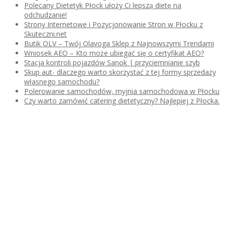
Polecany Dietetyk Płock ułoży Ci lepszą dietę na
odchudzanie!
Strony Internetowe i Pozycjonowanie Stron w Płocku z
Skuteczni.net
Butik OLV – Twój Olavoga Sklep z Najnowszymi Trendami
Wniosek AEO – Kto może ubiegać się o certyfikat AEO?
Stacja kontroli pojazdów Sanok | przyciemnianie szyb
Skup aut- dlaczego warto skorzystać z tej formy sprzedaży
własnego samochodu?
Polerowanie samochodów, myjnia samochodowa w Płocku
Czy warto zamówić catering dietetyczny? Najlepiej z Płocka.