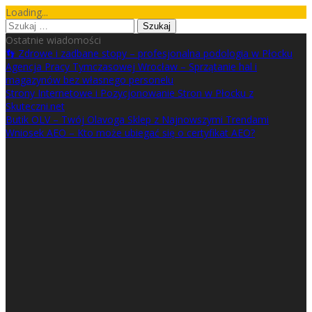
Skip
Loading...
to
Szukaj:
content
Ostatnie wiadomości
👣 Zdrowe i zadbane stopy – profesjonalna podologia w Płocku
Agencja Pracy Tymczasowej Wrocław – Sprzątanie hal i
magazynów bez własnego personelu
Strony Internetowe i Pozycjonowanie Stron w Płocku z
Skuteczni.net
Butik OLV – Twój Olavoga Sklep z Najnowszymi Trendami
Wniosek AEO – Kto może ubiegać się o certyfikat AEO?