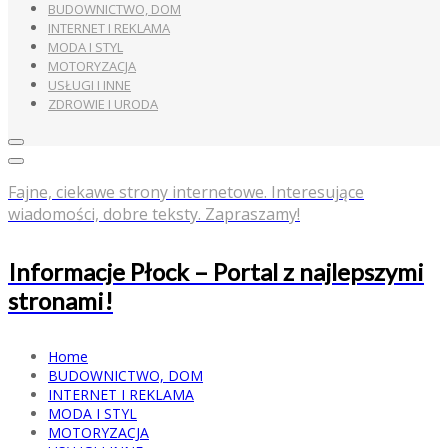
BUDOWNICTWO, DOM
INTERNET I REKLAMA
MODA I STYL
MOTORYZACJA
USŁUGI I INNE
ZDROWIE I URODA
Fajne, ciekawe strony internetowe. Interesujące
wiadomości, dobre teksty. Zapraszamy!
Informacje Płock – Portal z najlepszymi
stronami!
Home
BUDOWNICTWO, DOM
INTERNET I REKLAMA
MODA I STYL
MOTORYZACJA