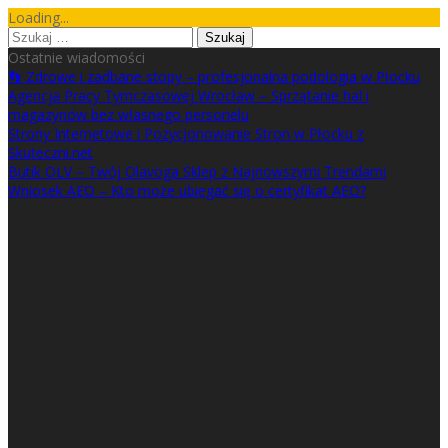
Skip
Loading...
to
Szukaj:
content
Ostatnie wiadomości
👣 Zdrowe i zadbane stopy – profesjonalna podologia w Płocku
Agencja Pracy Tymczasowej Wrocław – Sprzątanie hal i
magazynów bez własnego personelu
Strony Internetowe i Pozycjonowanie Stron w Płocku z
Skuteczni.net
Butik OLV – Twój Olavoga Sklep z Najnowszymi Trendami
Wniosek AEO – Kto może ubiegać się o certyfikat AEO?