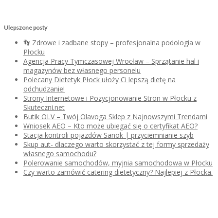
Ulepszone posty
👣 Zdrowe i zadbane stopy – profesjonalna podologia w
Płocku
Agencja Pracy Tymczasowej Wrocław – Sprzątanie hal i
magazynów bez własnego personelu
Polecany Dietetyk Płock ułoży Ci lepszą dietę na
odchudzanie!
Strony Internetowe i Pozycjonowanie Stron w Płocku z
Skuteczni.net
Butik OLV – Twój Olavoga Sklep z Najnowszymi Trendami
Wniosek AEO – Kto może ubiegać się o certyfikat AEO?
Stacja kontroli pojazdów Sanok | przyciemnianie szyb
Skup aut- dlaczego warto skorzystać z tej formy sprzedaży
własnego samochodu?
Polerowanie samochodów, myjnia samochodowa w Płocku
Czy warto zamówić catering dietetyczny? Najlepiej z Płocka.