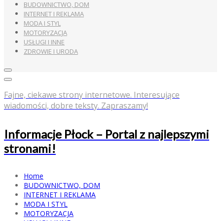
BUDOWNICTWO, DOM
INTERNET I REKLAMA
MODA I STYL
MOTORYZACJA
USŁUGI I INNE
ZDROWIE I URODA
Fajne, ciekawe strony internetowe. Interesujące
wiadomości, dobre teksty. Zapraszamy!
Informacje Płock – Portal z najlepszymi
stronami!
Home
BUDOWNICTWO, DOM
INTERNET I REKLAMA
MODA I STYL
MOTORYZACJA