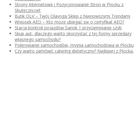
Strony Internetowe i Pozycjonowanie Stron w Płocku z
Skuteczni.net
Butik OLV – Twój Olavoga Sklep z Najnowszymi Trendami
Wniosek AEO – Kto może ubiegać się o certyfikat AEO?
Stacja kontroli pojazdów Sanok | przyciemnianie szyb
Skup aut- dlaczego warto skorzystać z tej formy sprzedaży
własnego samochodu?
Polerowanie samochodów, myjnia samochodowa w Płocku
Czy warto zamówić catering dietetyczny? Najlepiej z Płocka.