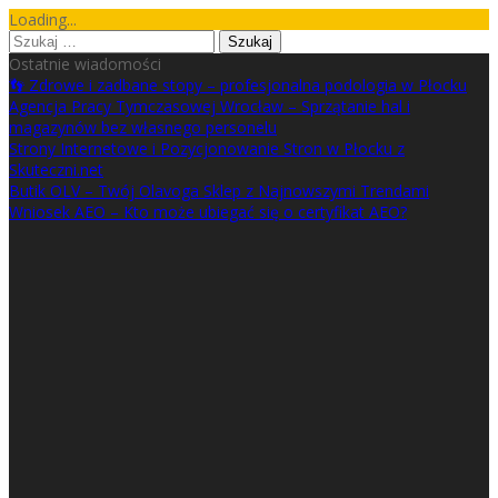
Skip
Loading...
to
Szukaj:
content
Ostatnie wiadomości
👣 Zdrowe i zadbane stopy – profesjonalna podologia w Płocku
Agencja Pracy Tymczasowej Wrocław – Sprzątanie hal i
magazynów bez własnego personelu
Strony Internetowe i Pozycjonowanie Stron w Płocku z
Skuteczni.net
Butik OLV – Twój Olavoga Sklep z Najnowszymi Trendami
Wniosek AEO – Kto może ubiegać się o certyfikat AEO?