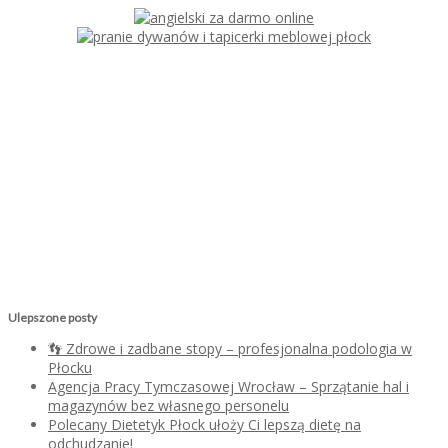
Ulepszone posty
👣 Zdrowe i zadbane stopy – profesjonalna podologia w
Płocku
Agencja Pracy Tymczasowej Wrocław – Sprzątanie hal i
magazynów bez własnego personelu
Polecany Dietetyk Płock ułoży Ci lepszą dietę na
odchudzanie!