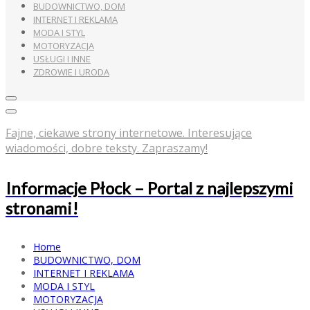
BUDOWNICTWO, DOM
INTERNET I REKLAMA
MODA I STYL
MOTORYZACJA
USŁUGI I INNE
ZDROWIE I URODA
Fajne, ciekawe strony internetowe. Interesujące
wiadomości, dobre teksty. Zapraszamy!
Informacje Płock – Portal z najlepszymi
stronami!
Home
BUDOWNICTWO, DOM
INTERNET I REKLAMA
MODA I STYL
MOTORYZACJA