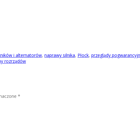
ników i alternatorów
,
naprawy silnika
,
Płock
,
przeglądy pogwarancyj
y rozrządów
znaczone
*