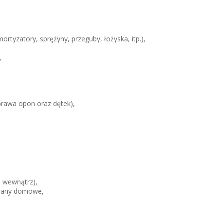
tyzatory, sprężyny, przeguby, łożyska, itp.),
,
aprawa opon oraz dętek),
i wewnątrz),
ywany domowe,