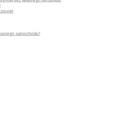
!
zni.net
 własnego samochodu?