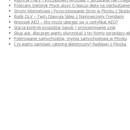
Polecany Dietetyk Płock ułoży Ci lepszą dietę na odchudzanie
Strony Internetowe i Pozycjonowanie Stron w Płocku z Skutec
Butik OLV – Twój Olavoga Sklep z Najnowszymi Trendami
Wniosek AEO – Kto może ubiegać się o certyfikat AEO?
Stacja kontroli pojazdów Sanok | przyciemnianie szyb
Skup aut- dlaczego warto skorzystać z tej formy sprzedaży
Polerowanie samochodów, myjnia samochodowa w Płocku
Czy warto zamówić catering dietetyczny? Najlepiej z Płocka.