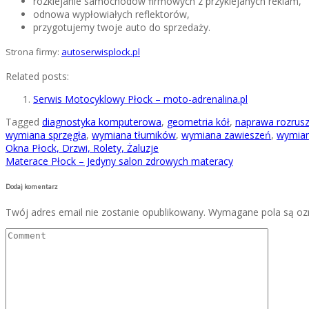
rozklejanie samochodów firmowych z przyklejanych reklam,
odnowa wypłowiałych reflektorów,
przygotujemy twoje auto do sprzedaży.
Strona firmy:
autoserwisplock.pl
Related posts:
Serwis Motocyklowy Płock – moto-adrenalina.pl
Tagged
diagnostyka komputerowa
,
geometria kół
,
naprawa rozrusz
wymiana sprzęgła
,
wymiana tłumików
,
wymiana zawieszeń
,
wymian
Nawigacja
Okna Płock, Drzwi, Rolety, Żaluzje
Materace Płock – Jedyny salon zdrowych materacy
wpisu
Dodaj komentarz
Twój adres email nie zostanie opublikowany.
Wymagane pola są o