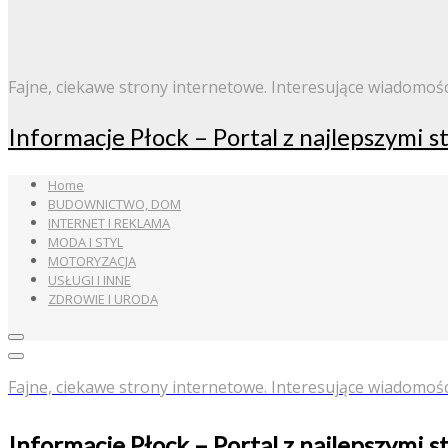
Fajne, ciekawe strony internetowe. Interesujące wiadomośc
Informacje Płock – Portal z najlepszymi 
Home
BUDOWNICTWO, DOM
INTERNET I REKLAMA
MODA I STYL
MOTORYZACJA
USŁUGI I INNE
ZDROWIE I URODA
Fajne, ciekawe strony internetowe. Interesujące wiadomośc
Informacje Płock – Portal z najlepszymi 