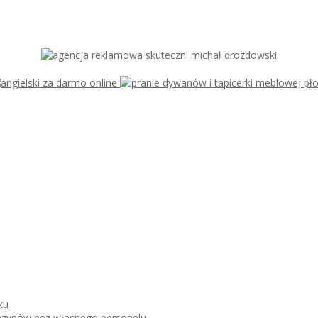
ku
azynów bez własnego personelu