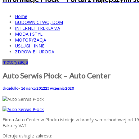
Home
BUDOWNICTWO, DOM
INTERNET I REKLAMA
MODA I STYL
MOTORYZACJA
USŁUGI I INNE
ZDROWIE I URODA
motoryzacja
Auto Serwis Płock – Auto Center
drozdullo
-
16 marca 2012
25 września 2020
Firma Auto Center w Płocku istnieje w branży samochodowej od 19
Faktury VAT.
Oferuję usługi z zakresu: