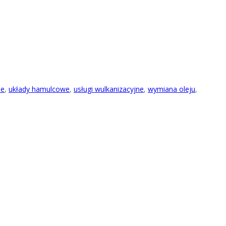
ne
,
układy hamulcowe
,
usługi wulkanizacyjne
,
wymiana oleju
,