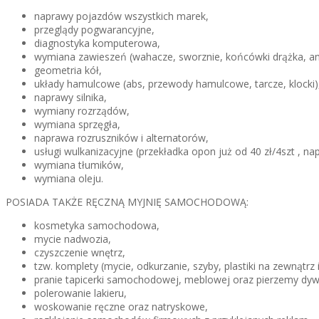
naprawy pojazdów wszystkich marek,
przeglądy pogwarancyjne,
diagnostyka komputerowa,
wymiana zawieszeń (wahacze, sworznie, końcówki drążka, amor
geometria kół,
układy hamulcowe (abs, przewody hamulcowe, tarcze, klocki)
naprawy silnika,
wymiany rozrządów,
wymiana sprzęgła,
naprawa rozruszników i alternatorów,
usługi wulkanizacyjne (przekładka opon już od 40 zł/4szt , n
wymiana tłumików,
wymiana oleju.
POSIADA TAKŻE RĘCZNĄ MYJNIĘ SAMOCHODOWĄ:
kosmetyka samochodowa,
mycie nadwozia,
czyszczenie wnętrz,
tzw. komplety (mycie, odkurzanie, szyby, plastiki na zewnątrz 
pranie tapicerki samochodowej, meblowej oraz pierzemy d
polerowanie lakieru,
woskowanie ręczne oraz natryskowe,