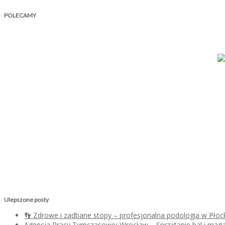
POLECAMY
Ulepszone posty
👣 Zdrowe i zadbane stopy – profesjonalna podologia w Płoc
Agencja Pracy Tymczasowej Wrocław – Sprzątanie hal i mag