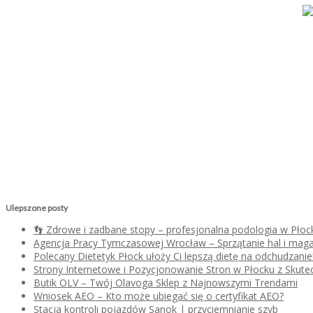
Ulepszone posty
👣 Zdrowe i zadbane stopy – profesjonalna podologia w Płoc
Agencja Pracy Tymczasowej Wrocław – Sprzątanie hal i mag
Polecany Dietetyk Płock ułoży Ci lepszą dietę na odchudzanie
Strony Internetowe i Pozycjonowanie Stron w Płocku z Skutec
Butik OLV – Twój Olavoga Sklep z Najnowszymi Trendami
Wniosek AEO – Kto może ubiegać się o certyfikat AEO?
Stacja kontroli pojazdów Sanok | przyciemnianie szyb