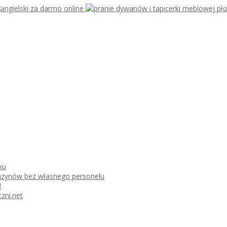
ku
azynów bez własnego personelu
!
zni.net