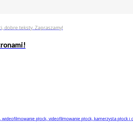
i, dobre teksty. Zapraszamy!
stronami!