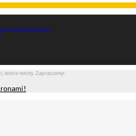
w bez własnego personelu
t
i, dobre teksty. Zapraszamy!
stronami!