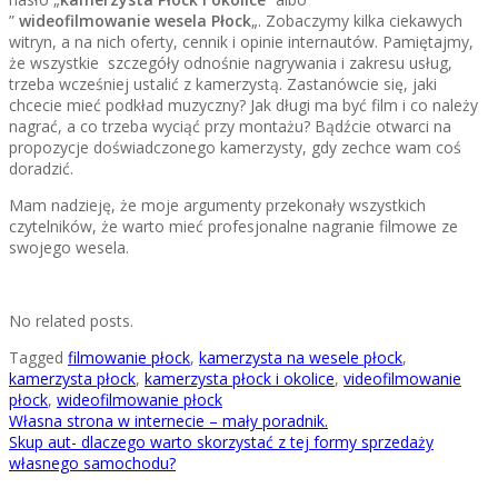
”
wideofilmowanie wesela Płock
„. Zobaczymy kilka ciekawych
witryn, a na nich oferty, cennik i opinie internautów. Pamiętajmy,
że wszystkie szczegóły odnośnie nagrywania i zakresu usług,
trzeba wcześniej ustalić z kamerzystą. Zastanówcie się, jaki
chcecie mieć podkład muzyczny? Jak długi ma być film i co należy
nagrać, a co trzeba wyciąć przy montażu? Bądźcie otwarci na
propozycje doświadczonego kamerzysty, gdy zechce wam coś
doradzić.
Mam nadzieję, że moje argumenty przekonały wszystkich
czytelników, że warto mieć profesjonalne nagranie filmowe ze
swojego wesela.
No related posts.
Tagged
filmowanie płock
,
kamerzysta na wesele płock
,
kamerzysta płock
,
kamerzysta płock i okolice
,
videofilmowanie
płock
,
wideofilmowanie płock
Nawigacja
Własna strona w internecie – mały poradnik.
Skup aut- dlaczego warto skorzystać z tej formy sprzedaży
wpisu
własnego samochodu?