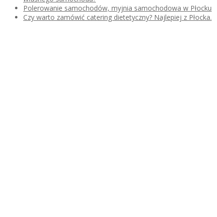
Polerowanie samochodów, myjnia samochodowa w Płocku
Czy warto zamówić catering dietetyczny? Najlepiej z Płocka.