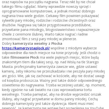
oraz napisów na początku nagrania. Teraz nikt by nie chciał
takiego filmu oglądać. Mamy wprawdzie nowszy sprzęt i
oprogramowanie komputerowe, a jednak montaż dobrego
nagrania trwa wiele godzin. Ciekawy film powinien pokazywać
sylwetki pary młodej, rodziców i rodziców chrzestnych oraz
drużbów. Nagrywa się także przygotowania przedślubne,
przywitanie pana młodego, błogosławieństwo i najważniejsze
chwile z ceremonii ślubnej. Warto także nagrać i ładnie
zmontować film z sesji pary młodej w plenerze.
Dobry
kamerzysta weselny z Płocka
https://kamerzystaplock.pl/
wspólnie z młodymi wybierze
odpowiednie dla niech miejsce na łonie przyrody. Jeśli chodzi o
takie
filmowanie Płock
ma wiele pięknych miejsc, które będą
znakomitym tłem dla takiej sesji, np. nad Wisłą na tle Starego
Miasta. profesjonalny kamerzysta zawsze wie, gdzie ustawić
kamerę, żeby nikomu nie przeszkadzała i nie peszyła pary młodej
ani gości. Wie, jak się zachować w kościele, aby nie dostać uwagi
od księdza proboszcza. Ważny jest także dobór odpowiedniego
oświetlenia do nagrywania. Trzeba wcześniej ustalić, np. moment,
kiedy zgaśnie na sali światło na czas wprowadzania tortu
weselnego. Trzeba pamiętać, aby na drodze wyprzedzić orszak
ślubny, aby nagrać przywitanie w domu panny młodej. Cechą
dobrego kamerzysty jest także dyskrecja. Klient musi mieć
pewność, że kamerzysta nie wstawi bez pozwolenia na YouTube