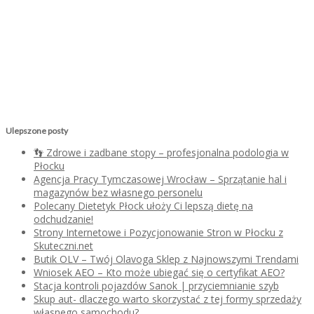
Ulepszone posty
👣 Zdrowe i zadbane stopy – profesjonalna podologia w
Płocku
Agencja Pracy Tymczasowej Wrocław – Sprzątanie hal i
magazynów bez własnego personelu
Polecany Dietetyk Płock ułoży Ci lepszą dietę na
odchudzanie!
Strony Internetowe i Pozycjonowanie Stron w Płocku z
Skuteczni.net
Butik OLV – Twój Olavoga Sklep z Najnowszymi Trendami
Wniosek AEO – Kto może ubiegać się o certyfikat AEO?
Stacja kontroli pojazdów Sanok | przyciemnianie szyb
Skup aut- dlaczego warto skorzystać z tej formy sprzedaży
własnego samochodu?