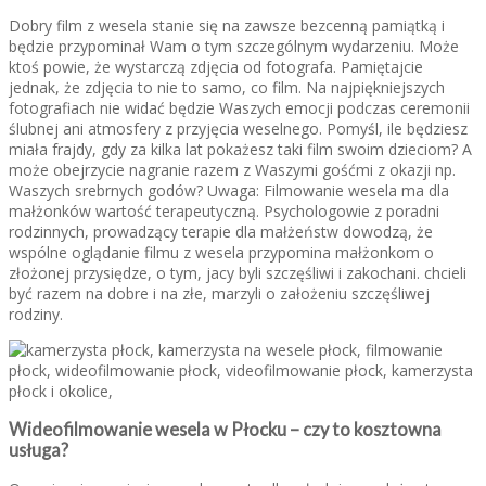
Dobry film z wesela stanie się na zawsze bezcenną pamiątką i
będzie przypominał Wam o tym szczególnym wydarzeniu. Może
ktoś powie, że wystarczą zdjęcia od fotografa. Pamiętajcie
jednak, że zdjęcia to nie to samo, co film. Na najpiękniejszych
fotografiach nie widać będzie Waszych emocji podczas ceremonii
ślubnej ani atmosfery z przyjęcia weselnego. Pomyśl, ile będziesz
miała frajdy, gdy za kilka lat pokażesz taki film swoim dzieciom? A
może obejrzycie nagranie razem z Waszymi gośćmi z okazji np.
Waszych srebrnych godów? Uwaga: Filmowanie wesela ma dla
małżonków wartość terapeutyczną. Psychologowie z poradni
rodzinnych, prowadzący terapie dla małżeństw dowodzą, że
wspólne oglądanie filmu z wesela przypomina małżonkom o
złożonej przysiędze, o tym, jacy byli szczęśliwi i zakochani. chcieli
być razem na dobre i na złe, marzyli o założeniu szczęśliwej
rodziny.
Wideofilmowanie wesela w Płocku – czy to kosztowna
usługa?