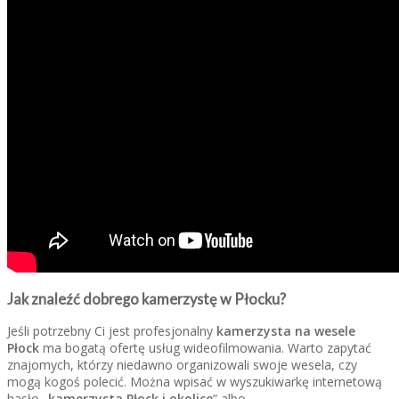
Jak znaleźć dobrego kamerzystę w Płocku?
Jeśli potrzebny Ci jest profesjonalny
kamerzysta na wesele
Płock
ma bogatą ofertę usług wideofilmowania. Warto zapytać
znajomych, którzy niedawno organizowali swoje wesela, czy
mogą kogoś polecić. Można wpisać w wyszukiwarkę internetową
hasło „
kamerzysta Płock i okolice
” albo