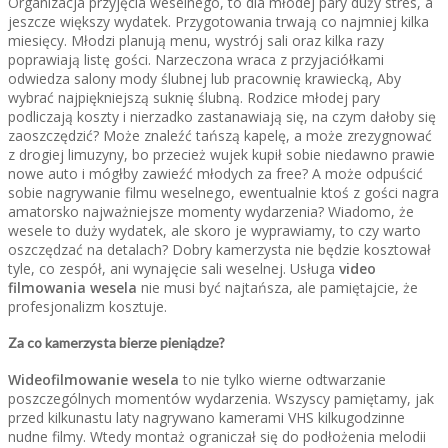
Organizacja przyjęcia weselnego, to dla młodej pary duży stres, a
jeszcze większy wydatek. Przygotowania trwają co najmniej kilka
miesięcy. Młodzi planują menu, wystrój sali oraz kilka razy
poprawiają listę gości. Narzeczona wraca z przyjaciółkami
odwiedza salony mody ślubnej lub pracownię krawiecką, Aby
wybrać najpiękniejszą suknię ślubną. Rodzice młodej pary
podliczają koszty i nierzadko zastanawiają się, na czym dałoby się
zaoszczędzić? Może znaleźć tańszą kapelę, a może zrezygnować
z drogiej limuzyny, bo przecież wujek kupił sobie niedawno prawie
nowe auto i mógłby zawieźć młodych za free? A może odpuścić
sobie nagrywanie filmu weselnego, ewentualnie ktoś z gości nagra
amatorsko najważniejsze momenty wydarzenia? Wiadomo, że
wesele to duży wydatek, ale skoro je wyprawiamy, to czy warto
oszczędzać na detalach? Dobry kamerzysta nie będzie kosztował
tyle, co zespół, ani wynajęcie sali weselnej. Usługa
video
filmowania wesela
nie musi być najtańsza, ale pamiętajcie, że
profesjonalizm kosztuje.
Za co kamerzysta bierze pieniądze?
Wideofilmowanie wesela
to nie tylko wierne odtwarzanie
poszczególnych momentów wydarzenia. Wszyscy pamiętamy, jak
przed kilkunastu laty nagrywano kamerami VHS kilkugodzinne
nudne filmy. Wtedy montaż ograniczał się do podłożenia melodii