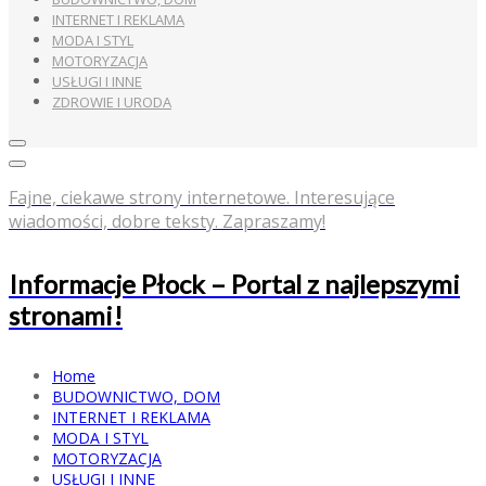
INTERNET I REKLAMA
MODA I STYL
MOTORYZACJA
USŁUGI I INNE
ZDROWIE I URODA
Fajne, ciekawe strony internetowe. Interesujące
wiadomości, dobre teksty. Zapraszamy!
Informacje Płock – Portal z najlepszymi
stronami!
Home
BUDOWNICTWO, DOM
INTERNET I REKLAMA
MODA I STYL
MOTORYZACJA
USŁUGI I INNE