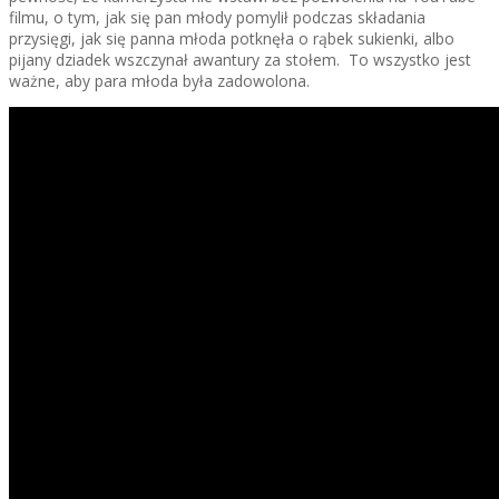
filmu, o tym, jak się pan młody pomylił podczas składania
przysięgi, jak się panna młoda potknęła o rąbek sukienki, albo
pijany dziadek wszczynał awantury za stołem. To wszystko jest
ważne, aby para młoda była zadowolona.