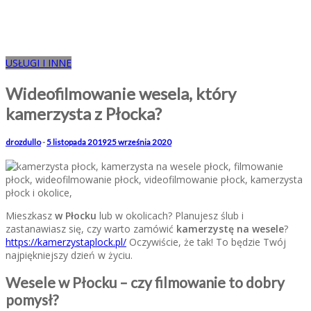
USŁUGI I INNE
Wideofilmowanie wesela, który
kamerzysta z Płocka?
drozdullo
-
5 listopada 2019
25 września 2020
Mieszkasz
w Płocku
lub w okolicach? Planujesz ślub i
zastanawiasz się, czy warto zamówić
kamerzystę na wesele
?
https://kamerzystaplock.pl/
Oczywiście, że tak! To będzie Twój
najpiękniejszy dzień w życiu.
Wesele w Płocku – czy filmowanie to dobry
pomysł?