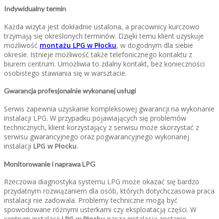
Indywidualny termin
Każda wizyta jest dokładnie ustalona, a pracownicy kurczowo
trzymają się określonych terminów. Dzięki temu klient uzyskuje
możliwość
montażu LPG w Płocku
, w dogodnym dla siebie
okresie. Istnieje możliwość także telefonicznego kontaktu z
biurem centrum. Umożliwia to zdalny kontakt, bez konieczności
osobistego stawiania się w warsztacie.
Gwarancja profesjonalnie wykonanej usługi
Serwis zapewnia uzyskanie kompleksowej gwarancji na wykonanie
instalacji LPG. W przypadku pojawiających się problemów
technicznych, klient korzystający z serwisu może skorzystać z
serwisu gwarancyjnego oraz pogwarancyjnego wykonanej
instalacji
LPG w Płocku
.
Monitorowanie i naprawa LPG
Rzeczowa diagnostyka systemu LPG może okazać się bardzo
przydatnym rozwiązaniem dla osób, których dotychczasowa praca
instalacji nie zadowala. Problemy techniczne mogą być
spowodowane różnymi usterkami czy eksploatacją części. W
centrum instalacji
LPG w Płocku
nasza instalacja zostanie