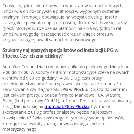
Co więcej, jako jeden z niewielu warsztatów samochodowych,
umożliwia on dokonywanie płatności w wygodnym systemie
ratalnym. Promocja obowiązuje na wszystkie usługi. Jest to
szczególnie przydatna opcja dla osób, dla których liczy się każdy
grosz. Możliwość rozłożenia płatności na kilka wygodnych rat
umożliwia wygodę, oszczędność oraz uniknięcie stresu w
przypadku nagłej awarii samochodu osobowego.
Szukamy najlepszych specjalistów od instalacji LPG w
Płocku. Czy ich znaleźliśmy?
Auto Gaz Trojan działa od poniedziałku do piątku w godzinach od
9:00 do 18:00. W soboty centrum motoryzacyjne czeka na swoich
klientów od 9:00 do godziny 14:00. Długi czas pracy
przedsiębiorstwa umożliwia sprawne skorzystanie z montażu,
serwisowania czy diagnostyki
LPG w Płocku
. Dojazd do centrum
jest całkiem prosty. Siedziba firmy to Mańkowo 18A, w Starej
Białej (kod pocztowy 09-411), tuż obok Płocka. Jeśli zastanawiamy
się, gdzie udać się na
montaż LPG w Płocku
, być może
skorzystanie z usług profesjonalistów będzie najlepszym
rozwiązaniem? Świadczyć mogą o tym pozytywne opinie osób,
które już skorzystały z usług nowoczesnego centrum
motoryzacyjnego.