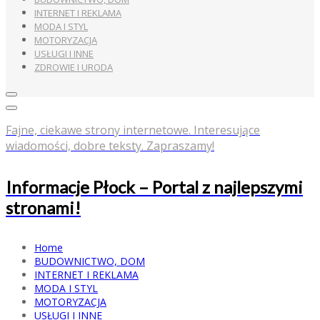
INTERNET I REKLAMA
MODA I STYL
MOTORYZACJA
USŁUGI I INNE
ZDROWIE I URODA
Fajne, ciekawe strony internetowe. Interesujące
wiadomości, dobre teksty. Zapraszamy!
Informacje Płock – Portal z najlepszymi
stronami!
Home
BUDOWNICTWO, DOM
INTERNET I REKLAMA
MODA I STYL
MOTORYZACJA
USŁUGI I INNE