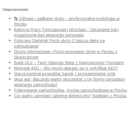
Ulepszone posty
👣 Zdrowe i zadbane stopy – profesjonalna podologia w
Płocku
Agencja Pracy Tymczasowej Wrocław – Sprzątanie hal i
magazynów bez własnego personelu
Polecany Dietetyk Płock ułoży Ci lepszą dietę na
odchudzanie!
Strony Internetowe i Pozycjonowanie Stron w Płocku z
Skuteczni.net
Butik OLV – Twój Olavoga Sklep z Najnowszymi Trendami
Wniosek AEO – Kto może ubiegać się o certyfikat AEO?
Stacja kontroli pojazdów Sanok | przyciemnianie szyb
Skup aut- dlaczego warto skorzystać z tej formy sprzedaży
własnego samochodu?
Polerowanie samochodów, myjnia samochodowa w Płocku
Czy warto zamówić catering dietetyczny? Najlepiej z Płocka.