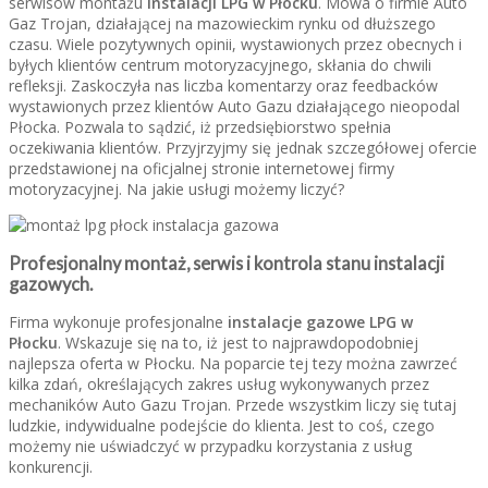
serwisów montażu
instalacji LPG w Płocku
. Mowa o firmie Auto
Gaz Trojan, działającej na mazowieckim rynku od dłuższego
czasu. Wiele pozytywnych opinii, wystawionych przez obecnych i
byłych klientów centrum motoryzacyjnego, skłania do chwili
refleksji. Zaskoczyła nas liczba komentarzy oraz feedbacków
wystawionych przez klientów Auto Gazu działającego nieopodal
Płocka. Pozwala to sądzić, iż przedsiębiorstwo spełnia
oczekiwania klientów. Przyjrzyjmy się jednak szczegółowej ofercie
przedstawionej na oficjalnej stronie internetowej firmy
motoryzacyjnej. Na jakie usługi możemy liczyć?
Profesjonalny montaż, serwis i kontrola stanu instalacji
gazowych.
Firma wykonuje profesjonalne
instalacje gazowe LPG w
Płocku
. Wskazuje się na to, iż jest to najprawdopodobniej
najlepsza oferta w Płocku. Na poparcie tej tezy można zawrzeć
kilka zdań, określających zakres usług wykonywanych przez
mechaników Auto Gazu Trojan. Przede wszystkim liczy się tutaj
ludzkie, indywidualne podejście do klienta. Jest to coś, czego
możemy nie uświadczyć w przypadku korzystania z usług
konkurencji.